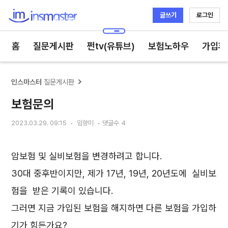
글쓰기
로그인
인스마스터
홈
질문게시판
쩐tv(유튜브)
보험노하우
가입후
인스마스터
질문게시판
보험문의
2023.03.29. 09:15
임향미
댓글수
4
암보험 및 실비보험을 변경하려고 합니다.
30대 중후반이지만, 제가 17년, 19년, 20년도에 실비보
험을 받은 기록이 있습니다.
그러면 지금 가입된 보험을 해지하면 다른 보험을 가입하
기가 힘든가요?