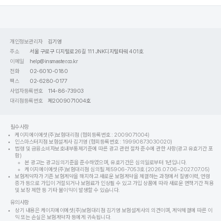
개인정보관리자
김기영
주소
서울 구로구 디지털로26길 111 JNK디지털타워 401호
이메일
help@insmaster.co.kr
전화
02-6010-0180
팩스
02-6280-0177
사업자등록번호
114-86-73903
대리점등록번호
제2009071004호
필수사항
케이지에이에셋(주)보험대리점 (협회등록번호 : 2009071004)
인스마스터지점 보험설계사 김기영 (협회등록번호 : 19990873030020)
법령 및 금융소비자보호내부통제기준에 따른 광고 관련 절차 준수에 관한 사항(광고 유효기간 포
함)
본 광고는 광고심의기준을 준수하였으며, 유효기간은 심의일로부터 1년입니다.
케이지에이에셋(주)보험대리점 심의필 제5906-7053호 (2026.07.06~2027.07.05)
보험계약자가 기존 보험계약을 해지하고 새로운 보험계약을 체결하는 과정에서 질병이력, 연령
증가 등으로 가입이 거절되거나 보험료가 인상될 수 있고 가입 상품에 따라 새로운 면책기간 적용
및 보장 제한 등 기타 불이익이 발생할 수 있습니다.
유의사항
상기 내용은 케이지에이에셋(주)보험대리점 김기영 보험설계사의 의견이며, 계약체결에 따른 이
익 또는 손실은 보험계약자 등에게 귀속됩니다.