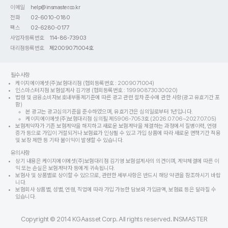
이메일
help@insmaster.co.kr
전화
02-6010-0180
팩스
02-6280-0177
사업자등록번호
114-86-73903
대리점등록번호
제2009071004호
필수사항
케이지에이에셋(주)보험대리점 (협회등록번호 : 2009071004)
인스마스터지점 보험설계사 김기영 (협회등록번호 : 19990873030020)
법령 및 금융소비자보호내부통제기준에 따른 광고 관련 절차 준수에 관한 사항(광고 유효기간 포
함)
본 광고는 광고심의기준을 준수하였으며, 유효기간은 심의일로부터 1년입니다.
케이지에이에셋(주)보험대리점 심의필 제5906-7053호 (2026.07.06~2027.07.05)
보험계약자가 기존 보험계약을 해지하고 새로운 보험계약을 체결하는 과정에서 질병이력, 연령
증가 등으로 가입이 거절되거나 보험료가 인상될 수 있고 가입 상품에 따라 새로운 면책기간 적용
및 보장 제한 등 기타 불이익이 발생할 수 있습니다.
유의사항
상기 내용은 케이지에이에셋(주)보험대리점 김기영 보험설계사의 의견이며, 계약체결에 따른 이
익 또는 손실은 보험계약자 등에게 귀속됩니다.
보험사 및 상품별로 상이할 수 있으므로, 관련한 세부사항은 반드시 해당 약관을 참조하시기 바랍
니다.
보험회사 상품별, 성별, 연령, 직업에 따라 가입 가능한 담보와 가입금액, 보험료 등은 달라질 수
있습니다.
Copyright © 2014 KGAasset Corp. All rights reserved. INSMASTER