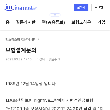
글쓰기
로그인
인스마스터
홈
질문게시판
쩐tv(유튜브)
보험노하우
가입후
인스마스터
질문게시판
보험설계문의
2023.03.29. 17:10
이성목
댓글수
3
1989년 12월 14일생 입니다.
1.DGB생명보험 highfive그랑에이지변액연금보험
(무)2109 1종 보장시작일 2021.12.24
20년 납입
월 1회