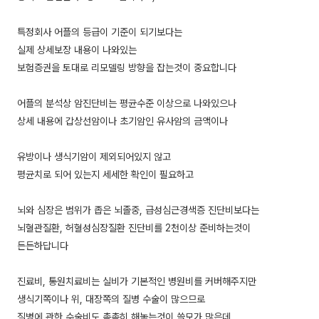
특정회사 어플의 등급이 기준이 되기보다는
실제 상세보장 내용이 나와있는
보험증권을 토대로 리모델링 방향을 잡는것이 중요합니다
어플의 분석상 암진단비는 평균수준 이상으로 나와있으나
상세 내용에 갑상선암이나 초기암인 유사암의 금액이나
유방이나 생식기암이 제외되어있지 않고
평균치로 되어 있는지 세세한 확인이 필요하고
뇌와 심장은 범위가 좁은 뇌졸중, 급성심근경색증 진단비보다는
뇌혈관질환, 허혈성심장질환 진단비를 2천이상 준비하는것이
든든하답니다
진료비, 통원치료비는 실비가 기본적인 병원비를 커버해주지만
생식기쪽이나 위, 대장쪽의 질병 수술이 많으므로
질병에 관한 수술비도 촘촘히 해놓는것이 쓸모가 많은데