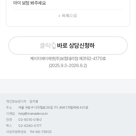
아이 보험 봐주세요
+ 목록으로
바로 상담신청하기
케이지에이에셋(주)보험대리점 제3162-4170호
(2025.9.3~2026.9.2)
개인정보관리자
김기영
주소
서울 구로구 디지털로26길 111 JNK디지털타워 401호
이메일
help@insmaster.co.kr
전화
02-6010-0180
팩스
02-6280-0177
사업자등록번호
114-86-73903