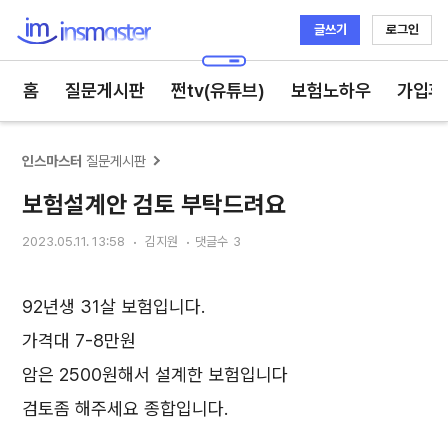
글쓰기
로그인
인스마스터
홈
질문게시판
쩐tv(유튜브)
보험노하우
가입후
인스마스터
질문게시판
보험설계안 검토 부탁드려요
2023.05.11. 13:58
김지원
댓글수
3
92년생 31살 보험입니다.
가격대 7-8만원
암은 2500원해서 설계한 보험입니다
검토좀 해주세요 종합입니다.