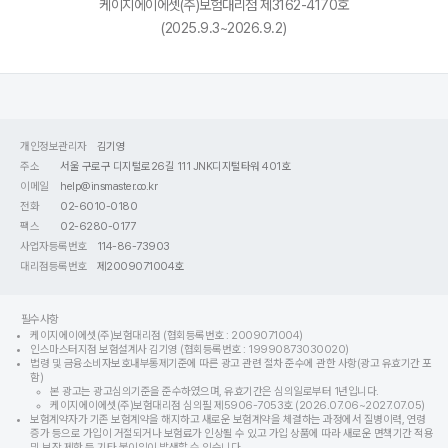
케이지에이에셋(주)보험대리점 제3162-4170호
(2025.9.3~2026.9.2)
개인정보관리자
김기영
주소
서울 구로구 디지털로26길 111 JNK디지털타워 401호
이메일
help@insmaster.co.kr
전화
02-6010-0180
팩스
02-6280-0177
사업자등록번호
114-86-73903
대리점등록번호
제2009071004호
필수사항
케이지에이에셋(주)보험대리점 (협회등록번호 : 2009071004)
인스마스터지점 보험설계사 김기영 (협회등록번호 : 19990873030020)
법령 및 금융소비자보호내부통제기준에 따른 광고 관련 절차 준수에 관한 사항(광고 유효기간 포
함)
본 광고는 광고심의기준을 준수하였으며, 유효기간은 심의일로부터 1년입니다.
케이지에이에셋(주)보험대리점 심의필 제5906-7053호 (2026.07.06~2027.07.05)
보험계약자가 기존 보험계약을 해지하고 새로운 보험계약을 체결하는 과정에서 질병이력, 연령
증가 등으로 가입이 거절되거나 보험료가 인상될 수 있고 가입 상품에 따라 새로운 면책기간 적용
및 보장 제한 등 기타 불이익이 발생할 수 있습니다.