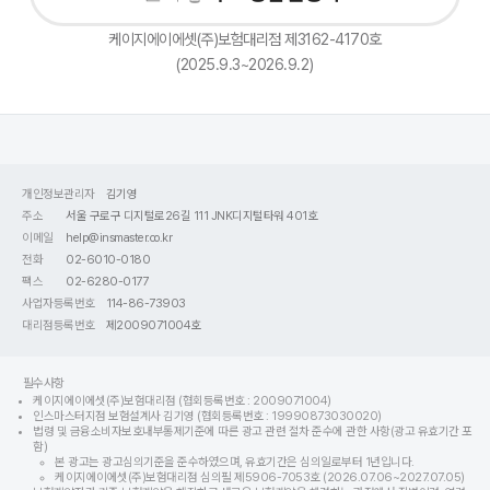
케이지에이에셋(주)보험대리점 제3162-4170호
(2025.9.3~2026.9.2)
개인정보관리자
김기영
주소
서울 구로구 디지털로26길 111 JNK디지털타워 401호
이메일
help@insmaster.co.kr
전화
02-6010-0180
팩스
02-6280-0177
사업자등록번호
114-86-73903
대리점등록번호
제2009071004호
필수사항
케이지에이에셋(주)보험대리점 (협회등록번호 : 2009071004)
인스마스터지점 보험설계사 김기영 (협회등록번호 : 19990873030020)
법령 및 금융소비자보호내부통제기준에 따른 광고 관련 절차 준수에 관한 사항(광고 유효기간 포
함)
본 광고는 광고심의기준을 준수하였으며, 유효기간은 심의일로부터 1년입니다.
케이지에이에셋(주)보험대리점 심의필 제5906-7053호 (2026.07.06~2027.07.05)