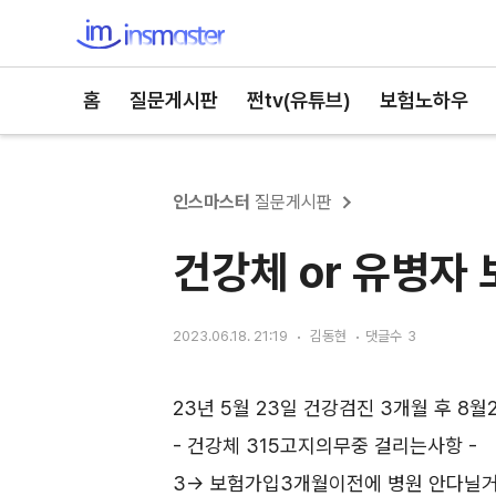
인스마스터
홈
질문게시판
쩐tv(유튜브)
보험노하우
인스마스터
질문게시판
건강체 or 유병자
2023.06.18. 21:19
김동현
댓글수
3
23년 5월 23일 건강검진 3개월 후 8
- 건강체 315고지의무중 걸리는사항 -
3-> 보험가입3개월이전에 병원 안다닐거