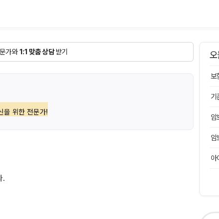
문가와
1:1 맞춤 상담
받기
오
보
기
신을 위한 전문가!
암
암
아
.