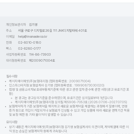
개인정보관리자
김기영
주소
서울 구로구 디지털로26길 111 JNK디지털타워 401호
이메일
help@insmaster.co.kr
전화
02-6010-0180
팩스
02-6280-0177
사업자등록번호
114-86-73903
대리점등록번호
제2009071004호
필수사항
케이지에이에셋(주)보험대리점 (협회등록번호 : 2009071004)
인스마스터지점 보험설계사 김기영 (협회등록번호 : 19990873030020)
법령 및 금융소비자보호내부통제기준에 따른 광고 관련 절차 준수에 관한 사항(광고 유효기간 포
함)
본 광고는 광고심의기준을 준수하였으며, 유효기간은 심의일로부터 1년입니다.
케이지에이에셋(주)보험대리점 심의필 제5906-7053호 (2026.07.06~2027.07.05)
보험계약자가 기존 보험계약을 해지하고 새로운 보험계약을 체결하는 과정에서 질병이력, 연령
증가 등으로 가입이 거절되거나 보험료가 인상될 수 있고 가입 상품에 따라 새로운 면책기간 적용
및 보장 제한 등 기타 불이익이 발생할 수 있습니다.
유의사항
상기 내용은 케이지에이에셋(주)보험대리점 김기영 보험설계사의 의견이며, 계약체결에 따른 이
익 또는 손실은 보험계약자 등에게 귀속됩니다.