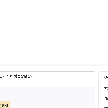
문가와
1:1 맞춤 상담
받기
오
보
기
길잡이~