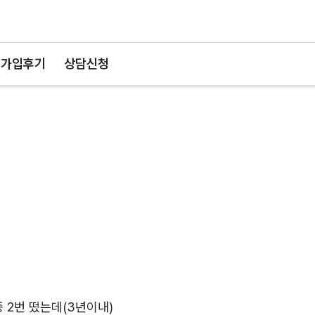
가입후기
상담신청
 2번 떴는데(3년이내)