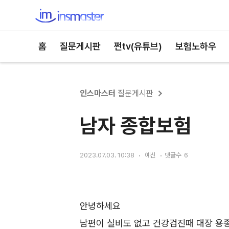
인스마스터
홈
질문게시판
쩐tv(유튜브)
보험노하우
인스마스터
질문게시판
남자 종합보험
2023.07.03. 10:38
예신
댓글수
6
안녕하세요
남편이 실비도 없고 건강검진때 대장 용종