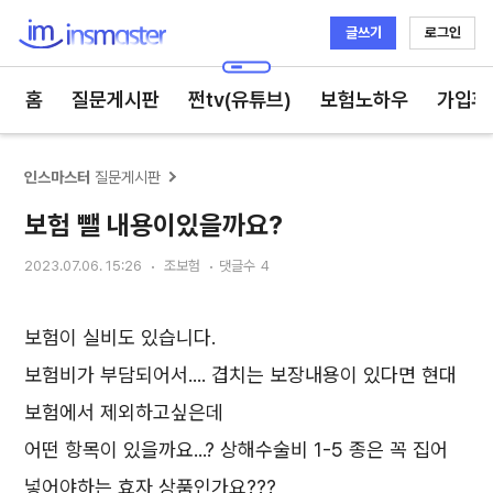
글쓰기
로그인
인스마스터
홈
질문게시판
쩐tv(유튜브)
보험노하우
가입후
인스마스터
질문게시판
보험 뺄 내용이있을까요?
2023.07.06. 15:26
조보험
댓글수
4
보험이 실비도 있습니다.
보험비가 부담되어서.... 겹치는 보장내용이 있다면 현대
보험에서 제외하고싶은데
어떤 항목이 있을까요...? 상해수술비 1-5 종은 꼭 집어
넣어야하는 효자 상품인가요???