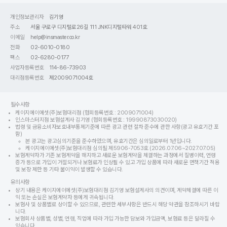
개인정보관리자
김기영
주소
서울 구로구 디지털로26길 111 JNK디지털타워 401호
이메일
help@insmaster.co.kr
전화
02-6010-0180
팩스
02-6280-0177
사업자등록번호
114-86-73903
대리점등록번호
제2009071004호
필수사항
케이지에이에셋(주)보험대리점 (협회등록번호 : 2009071004)
인스마스터지점 보험설계사 김기영 (협회등록번호 : 19990873030020)
법령 및 금융소비자보호내부통제기준에 따른 광고 관련 절차 준수에 관한 사항(광고 유효기간 포
함)
본 광고는 광고심의기준을 준수하였으며, 유효기간은 심의일로부터 1년입니다.
케이지에이에셋(주)보험대리점 심의필 제5906-7053호 (2026.07.06~2027.07.05)
보험계약자가 기존 보험계약을 해지하고 새로운 보험계약을 체결하는 과정에서 질병이력, 연령
증가 등으로 가입이 거절되거나 보험료가 인상될 수 있고 가입 상품에 따라 새로운 면책기간 적용
및 보장 제한 등 기타 불이익이 발생할 수 있습니다.
유의사항
상기 내용은 케이지에이에셋(주)보험대리점 김기영 보험설계사의 의견이며, 계약체결에 따른 이
익 또는 손실은 보험계약자 등에게 귀속됩니다.
보험사 및 상품별로 상이할 수 있으므로, 관련한 세부사항은 반드시 해당 약관을 참조하시기 바랍
니다.
보험회사 상품별, 성별, 연령, 직업에 따라 가입 가능한 담보와 가입금액, 보험료 등은 달라질 수
있습니다.