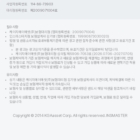
사업자등록번호
114-86-73903
대리점등록번호
제2009071004호
필수사항
케이지에이에셋(주)보험대리점 (협회등록번호 : 2009071004)
인스마스터지점 보험설계사 김기영 (협회등록번호 : 19990873030020)
법령 및 금융소비자보호내부통제기준에 따른 광고 관련 절차 준수에 관한 사항(광고 유효기간 포
함)
본 광고는 광고심의기준을 준수하였으며, 유효기간은 심의일로부터 1년입니다.
케이지에이에셋(주)보험대리점 심의필 제5906-7053호 (2026.07.06~2027.07.05)
보험계약자가 기존 보험계약을 해지하고 새로운 보험계약을 체결하는 과정에서 질병이력, 연령
증가 등으로 가입이 거절되거나 보험료가 인상될 수 있고 가입 상품에 따라 새로운 면책기간 적용
및 보장 제한 등 기타 불이익이 발생할 수 있습니다.
유의사항
상기 내용은 케이지에이에셋(주)보험대리점 김기영 보험설계사의 의견이며, 계약체결에 따른 이
익 또는 손실은 보험계약자 등에게 귀속됩니다.
보험사 및 상품별로 상이할 수 있으므로, 관련한 세부사항은 반드시 해당 약관을 참조하시기 바랍
니다.
보험회사 상품별, 성별, 연령, 직업에 따라 가입 가능한 담보와 가입금액, 보험료 등은 달라질 수
있습니다.
Copyright © 2014 KGAasset Corp. All rights reserved. INSMASTER