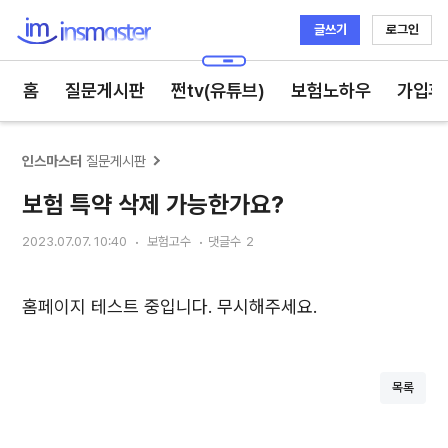
글쓰기
로그인
인스마스터
홈
질문게시판
쩐tv(유튜브)
보험노하우
가입후
인스마스터
질문게시판
보험 특약 삭제 가능한가요?
2023.07.07. 10:40
보험고수
댓글수
2
홈페이지 테스트 중입니다. 무시해주세요.
목록