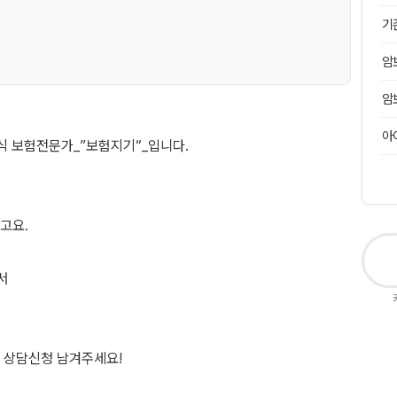
기
암
암
아
 보험전문가_”보험지기“_입니다.
고요.
서