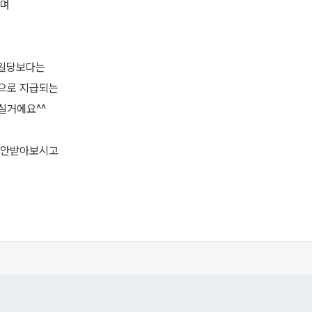
하며
원일당보다는
으로 지급되는
실거에요^^
제안받아보시고