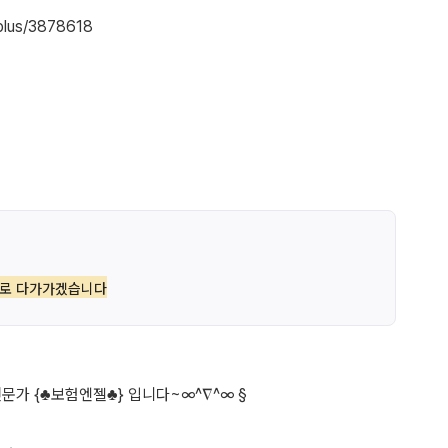
cplus/3878618
실로 다가가겠습니다
가 {♣보험엔젤♣} 입니다~∞^∇^∞ §