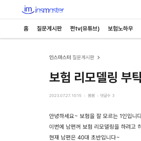
인스마스터
홈
질문게시판
쩐tv(유튜브)
보험노하우
인스마스터
질문게시판
보험 리모델링 부
2023.07.27. 10:15
봄봄
댓글수
3
안녕하세요~ 보험을 잘 모르는 1인입니다
이번에 남편꺼 보험 리모델링을 하려고 하
현재 남편은 40대 초반입니다~