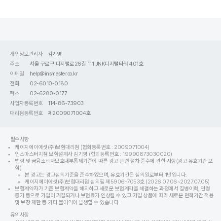
개인정보관리자
김기영
주소
서울 구로구 디지털로26길 111 JNK디지털타워 401호
이메일
help@insmaster.co.kr
전화
02-6010-0180
팩스
02-6280-0177
사업자등록번호
114-86-73903
대리점등록번호
제2009071004호
필수사항
케이지에이에셋(주)보험대리점 (협회등록번호 : 2009071004)
인스마스터지점 보험설계사 김기영 (협회등록번호 : 19990873030020)
법령 및 금융소비자보호내부통제기준에 따른 광고 관련 절차 준수에 관한 사항(광고 유효기간 포
함)
본 광고는 광고심의기준을 준수하였으며, 유효기간은 심의일로부터 1년입니다.
케이지에이에셋(주)보험대리점 심의필 제5906-7053호 (2026.07.06~2027.07.05)
보험계약자가 기존 보험계약을 해지하고 새로운 보험계약을 체결하는 과정에서 질병이력, 연령
증가 등으로 가입이 거절되거나 보험료가 인상될 수 있고 가입 상품에 따라 새로운 면책기간 적용
및 보장 제한 등 기타 불이익이 발생할 수 있습니다.
유의사항