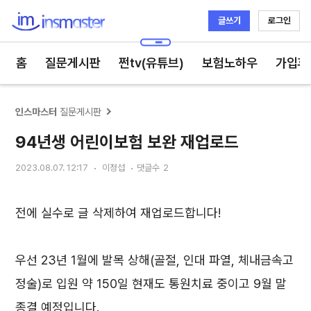
글쓰기
로그인
인스마스터
홈
질문게시판
쩐tv(유튜브)
보험노하우
가입후
인스마스터
질문게시판
94년생 어린이보험 보완 재업로드
2023.08.07. 12:17
이정섭
댓글수
2
전에 실수로 글 삭제하여 재업로드합니다!
우선 23년 1월에 발목 상해(골절, 인대 파열, 체내금속고
정술)로 입원 약 150일 현재도 통원치료 중이고 9월 말
종결 예정입니다.