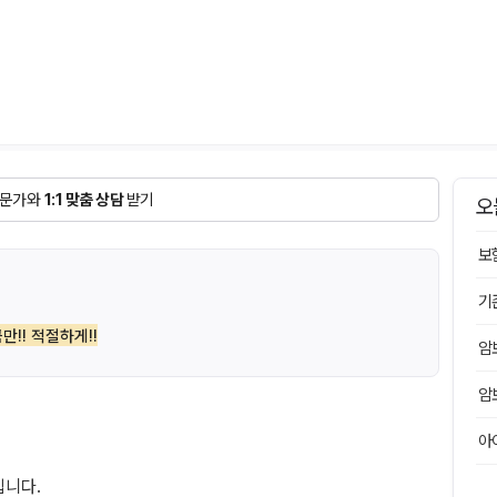
문가와
1:1 맞춤 상담
받기
오
보
기
만!! 적절하게!!
암
암
아
입니다.