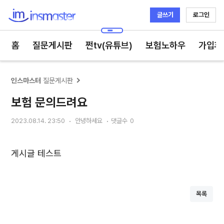
글쓰기
로그인
인스마스터
홈
질문게시판
쩐tv(유튜브)
보험노하우
가입후
인스마스터
질문게시판
보험 문의드려요
2023.08.14. 23:50
안녕하세요
댓글수
0
게시글 테스트
목록