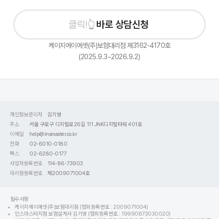
바로 상담신청하
케이지에이에셋(주)보험대리점 제3162-4170호
(2025.9.3~2026.9.2)
개인정보관리자
김기영
주소
서울 구로구 디지털로26길 111 JNK디지털타워 401호
이메일
help@insmaster.co.kr
전화
02-6010-0180
팩스
02-6280-0177
사업자등록번호
114-86-73903
대리점등록번호
제2009071004호
필수사항
케이지에이에셋(주)보험대리점 (협회등록번호 : 2009071004)
인스마스터지점 보험설계사 김기영 (협회등록번호 : 19990873030020)