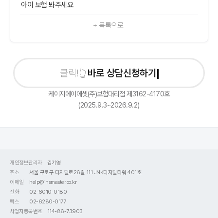
아이 보험 봐주세요
+ 목록으로
바로 상담신청하기
케이지에이에셋(주)보험대리점 제3162-4170호
(2025.9.3~2026.9.2)
개인정보관리자
김기영
주소
서울 구로구 디지털로26길 111 JNK디지털타워 401호
이메일
help@insmaster.co.kr
전화
02-6010-0180
팩스
02-6280-0177
사업자등록번호
114-86-73903