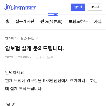
글쓰기
로그인
인스마스터
홈
질문게시판
쩐tv(유튜브)
보험노하우
가입후
인스마스터
질문게시판
암보험 설계 문의드립니다.
2023.08.28. 00:22
진영
댓글수
3
안녕하세요
현재 보험에 암보험을 6-8만원선에서 추가하려고 하는
데 설계 부탁드립니다.
[정보]