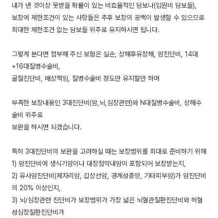
내가 낸 것이상 못받을 확률이 있는 비효율적인 담보나(입원비 담보들),
보장에 제한조건이 있는 사항들은 추후 보장의 공백이 발생할 수 있으므로
최대한 제한조건 없는 담보들 위주로 유지하시면 됩니다.
그렇게 본다면 첨부해 주신 보험은 실손, 상해후유장해, 암진단비, 14대
+16대질병수술비,
골절진단비, 배상책임, 질병수술비 정도만 유지할만 하며
부족한 보장내용인 3대진단비(암,뇌,심장관련)와 N대질병수술비, 상해수
술비 위주로
보완을 하시면 되겠습니다.
특히 3대진단비의 보완을 고려하실 때는 보장범위를 최대로 준비하기 위해
1) 암진단비에 생식기암이나 대장점막내암이 포함되어 보장받는지,
2) 유사암진단비(제자리암, 갑상선암, 경계성종양, 기타피부암)가 암진단비
의 20% 이상인지,
3) 뇌/심장관련 진단비가 보장범위가 가장 넓은 뇌혈관질환진단비와 허혈
성심장질환진단비가