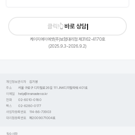
바로 상담신청
케이지에이에셋(주)보험대리점 제3162-4170호
(2025.9.3~2026.9.2)
개인정보관리자
김기영
주소
서울 구로구 디지털로26길 111 JNK디지털타워 401호
이메일
help@insmaster.co.kr
전화
02-6010-0180
팩스
02-6280-0177
사업자등록번호
114-86-73903
대리점등록번호
제2009071004호
필수사항