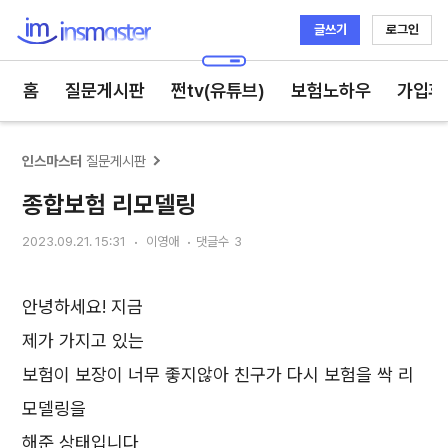
글쓰기
로그인
인스마스터
홈
질문게시판
쩐tv(유튜브)
보험노하우
가입후
인스마스터
질문게시판
종합보험 리모델링
2023.09.21. 15:31
이영애
댓글수
3
안녕하세요! 지금
제가 가지고 있는
보험이 보장이 너무 좋지않아 친구가 다시 보험을 싹 리
모델링을
해준 상태입니다