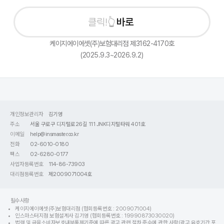
바로 상
케이지에이에셋(주)보험대리점 제3162-4170호
(2025.9.3~2026.9.2)
개인정보관리자
김기영
주소
서울 구로구 디지털로26길 111 JNK디지털타워 401호
이메일
help@insmaster.co.kr
전화
02-6010-0180
팩스
02-6280-0177
사업자등록번호
114-86-73903
대리점등록번호
제2009071004호
필수사항
케이지에이에셋(주)보험대리점 (협회등록번호 : 2009071004)
인스마스터지점 보험설계사 김기영 (협회등록번호 : 19990873030020)
법령 및 금융소비자보호내부통제기준에 따른 광고 관련 절차 준수에 관한 사항(광고 유효기간 포