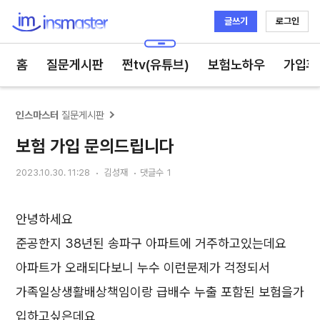
글쓰기
로그인
인스마스터
홈
질문게시판
쩐tv(유튜브)
보험노하우
가입후
인스마스터
질문게시판
보험 가입 문의드립니다
2023.10.30. 11:28
김성재
댓글수
1
안녕하세요
준공한지 38년된 송파구 아파트에 거주하고있는데요
아파트가 오래되다보니 누수 이런문제가 걱정되서
가족일상생활배상책임이랑 급배수 누출 포함된 보험을가
입하고싶은데요