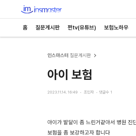
인스마스터
홈
질문게시판
쩐tv(유튜브)
보험노하우
인스마스터
질문게시판
아이 보험
2023.11.14. 16:49
조민자
댓글수
1
아이가 발달이 좀 느린거같아서 병원 진
보험을 좀 보강하고자 합니다