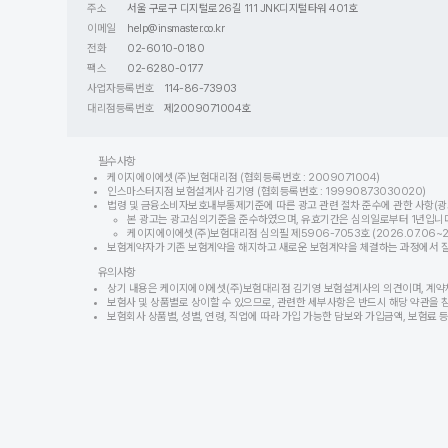
주소
서울 구로구 디지털로26길 111 JNK디지털타워 401호
이메일
help@insmaster.co.kr
전화
02-6010-0180
팩스
02-6280-0177
사업자등록번호
114-86-73903
대리점등록번호
제2009071004호
필수사항
케이지에이에셋(주)보험대리점 (협회등록번호 : 2009071004)
인스마스터지점 보험설계사 김기영 (협회등록번호 : 19990873030020)
법령 및 금융소비자보호내부통제기준에 따른 광고 관련 절차 준수에 관한 사항(광
본 광고는 광고심의기준을 준수하였으며, 유효기간은 심의일로부터 1년입니다
케이지에이에셋(주)보험대리점 심의필 제5906-7053호 (2026.07.06~202
보험계약자가 기존 보험계약을 해지하고 새로운 보험계약을 체결하는 과정에서 질병이
유의사항
상기 내용은 케이지에이에셋(주)보험대리점 김기영 보험설계사의 의견이며, 계약
보험사 및 상품별로 상이할 수 있으므로, 관련한 세부사항은 반드시 해당 약관을 
보험회사 상품별, 성별, 연령, 직업에 따라 가입 가능한 담보와 가입금액, 보험료 