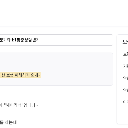
문가와
1:1 맞춤 상담
받기
오
보
기
 한 보험 이해하기 쉽게~
암
암
아
가 "해피리더"입니다~
크를 하는데