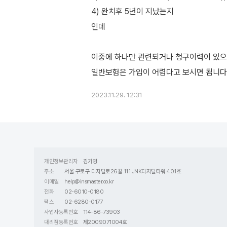
4) 완치후 5년이 지났는지
인데
이중에 하나만 관련되거나 청구이력이 있
2023.11.29. 12:31
개인정보관리자
김기영
주소
서울 구로구 디지털로26길 111 JNK디지털타워 401호
이메일
help@insmaster.co.kr
전화
02-6010-0180
팩스
02-6280-0177
사업자등록번호
114-86-73903
대리점등록번호
제2009071004호