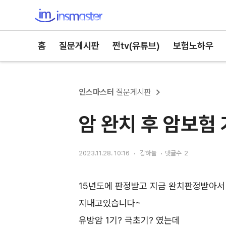
인스마스터
홈
질문게시판
쩐tv(유튜브)
보험노하우
인스마스터
질문게시판
암 완치 후 암보험
2023.11.28. 10:16
김하늘
댓글수
2
15년도에 판정받고 지금 완치판정받아서
지내고있습니다~
유방암 1기? 극초기? 였는데