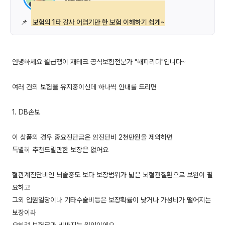
📌
보험의 1타 강사 어렵기만 한 보험 이해하기 쉽게~
안녕하세요 월급쟁이 재테크 공식보험전문가 "해피리더"입니다~
여러 건의 보험을 유지중이신데 하나씩 안내를 드리면
1. DB손보
이 상품의 경우 중요진단금은 암진단비 2천만원을 제외하면
특별히 추천드릴만한 보장은 없어요
혈관계진단비인 뇌졸중도 보다 보장범위가 넓은 뇌혈관질환으로 보완이 필
요하고
그외 입원일당이나 기타수술비등은 보장확률이 낮거나 가성비가 떨어지는
보장이라