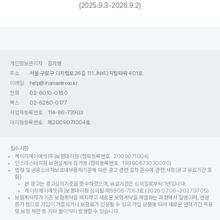
(2025.9.3~2026.9.2)
개인정보관리자
김기영
주소
서울 구로구 디지털로26길 111 JNK디지털타워 401호
이메일
help@insmaster.co.kr
전화
02-6010-0180
팩스
02-6280-0177
사업자등록번호
114-86-73903
대리점등록번호
제2009071004호
필수사항
케이지에이에셋(주)보험대리점 (협회등록번호 : 2009071004)
인스마스터지점 보험설계사 김기영 (협회등록번호 : 19990873030020)
법령 및 금융소비자보호내부통제기준에 따른 광고 관련 절차 준수에 관한 사항(광고 유효기간 포
함)
본 광고는 광고심의기준을 준수하였으며, 유효기간은 심의일로부터 1년입니다.
케이지에이에셋(주)보험대리점 심의필 제5906-7053호 (2026.07.06~2027.07.05)
보험계약자가 기존 보험계약을 해지하고 새로운 보험계약을 체결하는 과정에서 질병이력, 연령
증가 등으로 가입이 거절되거나 보험료가 인상될 수 있고 가입 상품에 따라 새로운 면책기간 적용
및 보장 제한 등 기타 불이익이 발생할 수 있습니다.