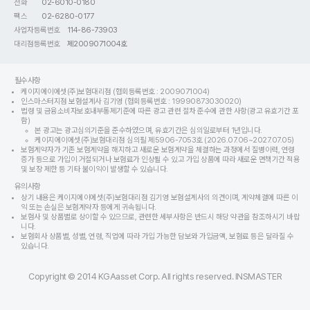
전화
02-6010-0180
팩스
02-6280-0177
사업자등록번호
114-86-73903
대리점등록번호
제2009071004호
필수사항
케이지에이에셋(주)보험대리점 (협회등록번호 : 2009071004)
인스마스터지점 보험설계사 김기영 (협회등록번호 : 19990873030020)
법령 및 금융소비자보호내부통제기준에 따른 광고 관련 절차 준수에 관한 사항(광고 유효기간 포
함)
본 광고는 광고심의기준을 준수하였으며, 유효기간은 심의일로부터 1년입니다.
케이지에이에셋(주)보험대리점 심의필 제5906-7053호 (2026.07.06~2027.07.05)
보험계약자가 기존 보험계약을 해지하고 새로운 보험계약을 체결하는 과정에서 질병이력, 연령
증가 등으로 가입이 거절되거나 보험료가 인상될 수 있고 가입 상품에 따라 새로운 면책기간 적용
및 보장 제한 등 기타 불이익이 발생할 수 있습니다.
유의사항
상기 내용은 케이지에이에셋(주)보험대리점 김기영 보험설계사의 의견이며, 계약체결에 따른 이
익 또는 손실은 보험계약자 등에게 귀속됩니다.
보험사 및 상품별로 상이할 수 있으므로, 관련한 세부사항은 반드시 해당 약관을 참조하시기 바랍
니다.
보험회사 상품별, 성별, 연령, 직업에 따라 가입 가능한 담보와 가입금액, 보험료 등은 달라질 수
있습니다.
Copyright © 2014 KGAasset Corp. All rights reserved. INSMASTER