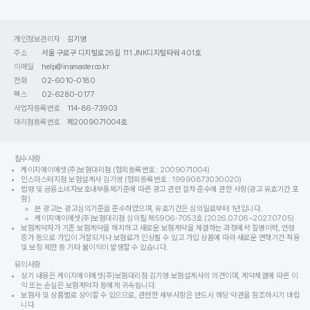
개인정보관리자
김기영
주소
서울 구로구 디지털로26길 111 JNK디지털타워 401호
이메일
help@insmaster.co.kr
전화
02-6010-0180
팩스
02-6280-0177
사업자등록번호
114-86-73903
대리점등록번호
제2009071004호
필수사항
케이지에이에셋(주)보험대리점 (협회등록번호 : 2009071004)
인스마스터지점 보험설계사 김기영 (협회등록번호 : 19990873030020)
법령 및 금융소비자보호내부통제기준에 따른 광고 관련 절차 준수에 관한 사항(광고 유효기간 포
함)
본 광고는 광고심의기준을 준수하였으며, 유효기간은 심의일로부터 1년입니다.
케이지에이에셋(주)보험대리점 심의필 제5906-7053호 (2026.07.06~2027.07.05)
보험계약자가 기존 보험계약을 해지하고 새로운 보험계약을 체결하는 과정에서 질병이력, 연령
증가 등으로 가입이 거절되거나 보험료가 인상될 수 있고 가입 상품에 따라 새로운 면책기간 적용
및 보장 제한 등 기타 불이익이 발생할 수 있습니다.
유의사항
상기 내용은 케이지에이에셋(주)보험대리점 김기영 보험설계사의 의견이며, 계약체결에 따른 이
익 또는 손실은 보험계약자 등에게 귀속됩니다.
보험사 및 상품별로 상이할 수 있으므로, 관련한 세부사항은 반드시 해당 약관을 참조하시기 바랍
니다.