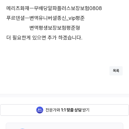
메리츠화재ㅡ무배당알파플러스보장보험0808
푸르덴셜ㅡ변액유니버셜종신_vip평준
변액평생보장보험평준형
더 필요한게 있으면 추가 하겠습니다.
목록
전문가와
1:1 맞춤 상담
받기