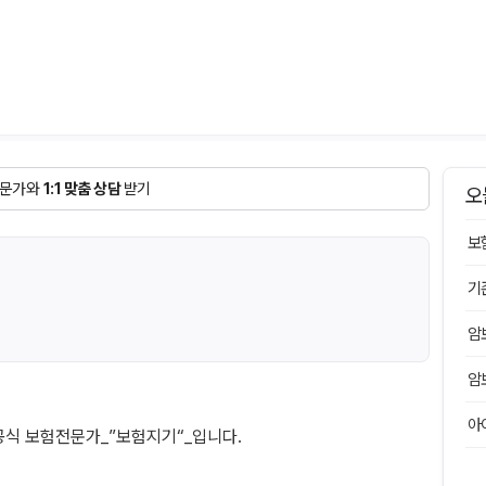
문가와
1:1 맞춤 상담
받기
오
보
기
암
암
아
공식 보험전문가_”보험지기“_입니다.