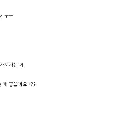
서 ㅜㅜ
데
 가져가는 게
 게 좋을까요~??