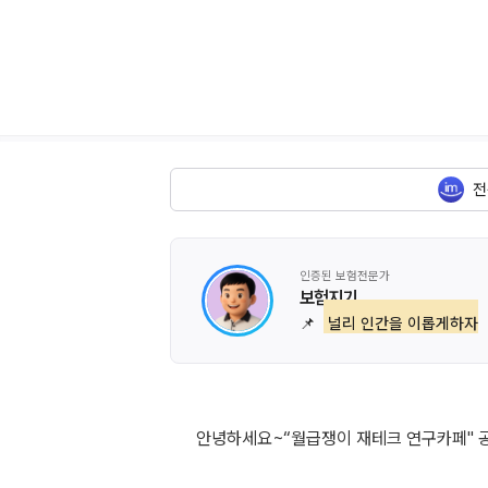
전
인증된 보험전문가
보험지기
📌
널리 인간을 이롭게하자
안녕하세요~“월급쟁이 재테크 연구카페" 