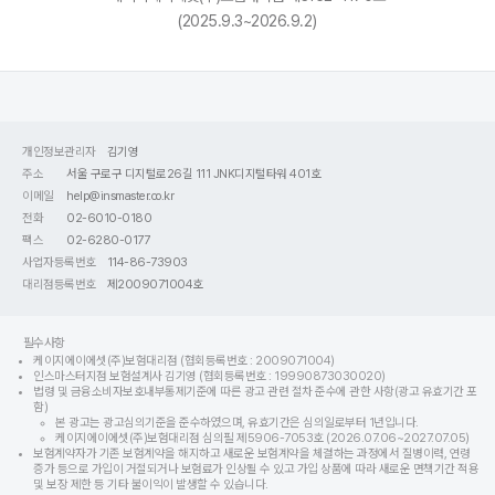
(2025.9.3~2026.9.2)
개인정보관리자
김기영
주소
서울 구로구 디지털로26길 111 JNK디지털타워 401호
이메일
help@insmaster.co.kr
전화
02-6010-0180
팩스
02-6280-0177
사업자등록번호
114-86-73903
대리점등록번호
제2009071004호
필수사항
케이지에이에셋(주)보험대리점 (협회등록번호 : 2009071004)
인스마스터지점 보험설계사 김기영 (협회등록번호 : 19990873030020)
법령 및 금융소비자보호내부통제기준에 따른 광고 관련 절차 준수에 관한 사항(광고 유효기간 포
함)
본 광고는 광고심의기준을 준수하였으며, 유효기간은 심의일로부터 1년입니다.
케이지에이에셋(주)보험대리점 심의필 제5906-7053호 (2026.07.06~2027.07.05)
보험계약자가 기존 보험계약을 해지하고 새로운 보험계약을 체결하는 과정에서 질병이력, 연령
증가 등으로 가입이 거절되거나 보험료가 인상될 수 있고 가입 상품에 따라 새로운 면책기간 적용
및 보장 제한 등 기타 불이익이 발생할 수 있습니다.