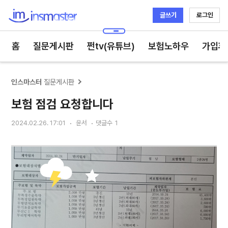
글쓰기
로그인
인스마스터
홈
질문게시판
쩐tv(유튜브)
보험노하우
가입후
인스마스터
질문게시판
보험 점검 요청합니다
2024.02.26. 17:01
윤서
댓글수
1