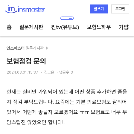
글쓰기
로그인
인스마스터
홈
질문게시판
쩐tv(유튜브)
보험노하우
가입후
인스마스터
질문게시판
보험점검 문의
2024.03.01. 15:37
김고은
댓글수
3
현재는 실비만 가입되어 있는데 어떤 상품 추가하면 좋을
지 점검 부탁드립니다. 요즘에는 기본 의료보험도 잘되어
있어서 어떤게 좋을지 모르겠어요 ㅠㅠ 보험료도 너무 부
담스럽진 않았으면 합니다!!