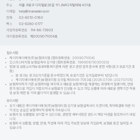
주소
서울 구로구 디지털로26길 111 JNK디지털타워 401호
이메일
help@insmaster.co.kr
전화
02-6010-0180
팩스
02-6280-0177
사업자등록번호
114-86-73903
대리점등록번호
제2009071004호
필수사항
케이지에이에셋(주)보험대리점 (협회등록번호 : 2009071004)
인스마스터지점 보험설계사 김기영 (협회등록번호 : 19990873030020)
법령 및 금융소비자보호내부통제기준에 따른 광고 관련 절차 준수에 관한 사항(광고 유효기간 포
함)
본 광고는 광고심의기준을 준수하였으며, 유효기간은 심의일로부터 1년입니다.
케이지에이에셋(주)보험대리점 심의필 제5906-7053호 (2026.07.06~2027.07.05)
보험계약자가 기존 보험계약을 해지하고 새로운 보험계약을 체결하는 과정에서 질병이력, 연령
증가 등으로 가입이 거절되거나 보험료가 인상될 수 있고 가입 상품에 따라 새로운 면책기간 적용
및 보장 제한 등 기타 불이익이 발생할 수 있습니다.
유의사항
상기 내용은 케이지에이에셋(주)보험대리점 김기영 보험설계사의 의견이며, 계약체결에 따른 이
익 또는 손실은 보험계약자 등에게 귀속됩니다.
보험사 및 상품별로 상이할 수 있으므로, 관련한 세부사항은 반드시 해당 약관을 참조하시기 바랍
니다.
보험회사 상품별, 성별, 연령, 직업에 따라 가입 가능한 담보와 가입금액, 보험료 등은 달라질 수
있습니다.