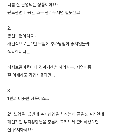
나름 잘 운영되는 상품이예요~
펀드관련 내용만 조금 관심두시면 될듯싶고
2.
종신보험이예요~
개인적으로는 1번 보험에 추가납입이 좋지않을까
생각합니다만
최저보증이율이나 경과기간별 해약환금, 사업비등
잘 이해하고 가입하셨다면...
3.
1번과 비슷한 상품이죠...
2번보험을 1,3번에 추가납입을 하시는게 좋을것 같긴한데
개인적인 투자성향등을 충분히 고려해서 준비하셨다면
잘 유지하세요~