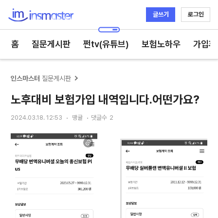
글쓰기
로그인
인스마스터
홈
질문게시판
쩐tv(유튜브)
보험노하우
가입후
인스마스터
질문게시판
노후대비 보험가입 내역입니다.어떤가요?
2024.03.18. 12:53
땡귤
댓글수
2