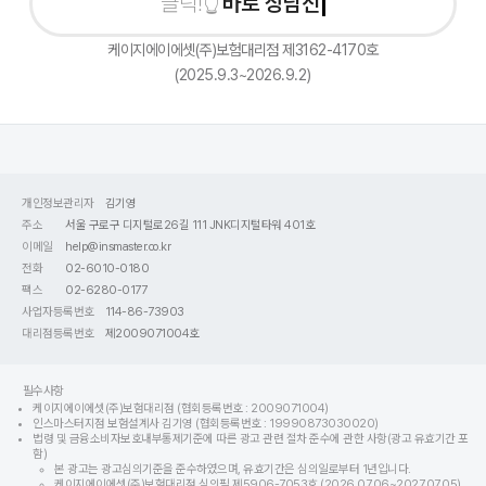
바로 상담신청하
케이지에이에셋(주)보험대리점 제3162-4170호
(2025.9.3~2026.9.2)
개인정보관리자
김기영
주소
서울 구로구 디지털로26길 111 JNK디지털타워 401호
이메일
help@insmaster.co.kr
전화
02-6010-0180
팩스
02-6280-0177
사업자등록번호
114-86-73903
대리점등록번호
제2009071004호
필수사항
케이지에이에셋(주)보험대리점 (협회등록번호 : 2009071004)
인스마스터지점 보험설계사 김기영 (협회등록번호 : 19990873030020)
법령 및 금융소비자보호내부통제기준에 따른 광고 관련 절차 준수에 관한 사항(광고 유효기간 포
함)
본 광고는 광고심의기준을 준수하였으며, 유효기간은 심의일로부터 1년입니다.
케이지에이에셋(주)보험대리점 심의필 제5906-7053호 (2026.07.06~2027.07.05)