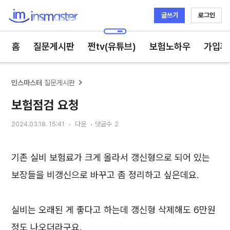
글쓰기
로그인
인스마스터
홈
질문게시판
쩐tv(유튜브)
보험노하우
가입후
인스마스터
질문게시판
보험점검 요청
2024.03.18. 15:41
다운
댓글수
2
기존 실비 보험료가 크게 올라서 갱신형으로 되어 있는
보장들을 비갱신으로 바꾸고 좀 정리하고 싶은데요.
실비는 오래된 게 좋다고 하는데 갱신형 삭제해도 6만원
정도 나오더라구요.