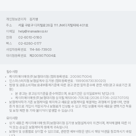
개인정보관리자
김기영
주소
서울 구로구 디지털로26길 111 JNK디지털타워 401호
이메일
help@insmaster.co.kr
전화
02-6010-0180
팩스
02-6280-0177
사업자등록번호
114-86-73903
대리점등록번호
제2009071004호
필수사항
케이지에이에셋(주)보험대리점 (협회등록번호 : 2009071004)
인스마스터지점 보험설계사 김기영 (협회등록번호 : 19990873030020)
법령 및 금융소비자보호내부통제기준에 따른 광고 관련 절차 준수에 관한 사항(광고 유효기간 포
함)
본 광고는 광고심의기준을 준수하였으며, 유효기간은 심의일로부터 1년입니다.
케이지에이에셋(주)보험대리점 심의필 제5906-7053호 (2026.07.06~2027.07.05)
보험계약자가 기존 보험계약을 해지하고 새로운 보험계약을 체결하는 과정에서 질병이력, 연령
증가 등으로 가입이 거절되거나 보험료가 인상될 수 있고 가입 상품에 따라 새로운 면책기간 적용
및 보장 제한 등 기타 불이익이 발생할 수 있습니다.
유의사항
상기 내용은 케이지에이에셋(주)보험대리점 김기영 보험설계사의 의견이며, 계약체결에 따른 이
익 또는 손실은 보험계약자 등에게 귀속됩니다.
보험사 및 상품별로 상이할 수 있으므로, 관련한 세부사항은 반드시 해당 약관을 참조하시기 바랍
니다.