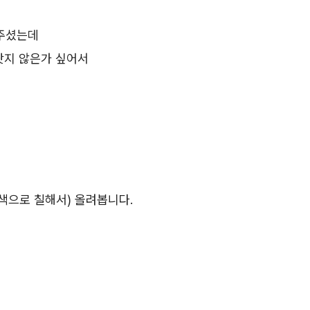
려주셨는데
 낫지 않은가 싶어서
광색으로 칠해서) 올려봅니다.