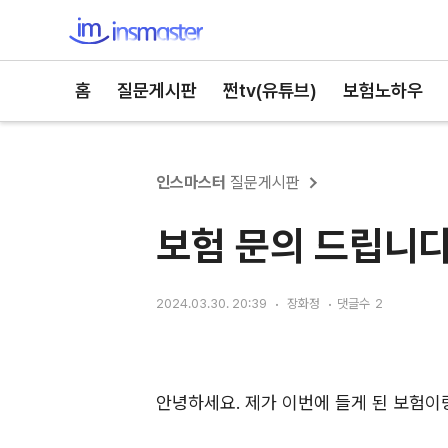
인스마스터
홈
질문게시판
쩐tv(유튜브)
보험노하우
인스마스터
질문게시판
보험 문의 드립니
2024.03.30. 20:39
장화정
댓글수
2
안녕하세요. 제가 이번에 들게 된 보험이