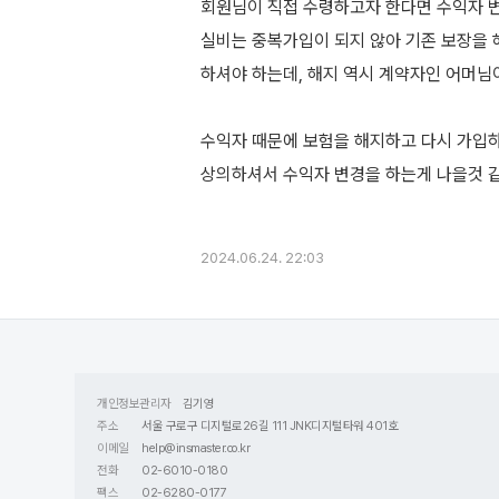
회원님이 직접 수령하고자 한다면 수익자 변
실비는 중복가입이 되지 않아 기존 보장을 
하셔야 하는데, 해지 역시 계약자인 어머님
수익자 때문에 보험을 해지하고 다시 가입
상의하셔서 수익자 변경을 하는게 나을것 
2024.06.24. 22:03
개인정보관리자
김기영
주소
서울 구로구 디지털로26길 111 JNK디지털타워 401호
이메일
help@insmaster.co.kr
전화
02-6010-0180
팩스
02-6280-0177