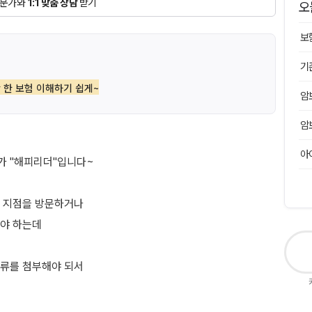
문가와
1:1 맞춤 상담
받기
오
보
기
 한 보험 이해하기 쉽게~
암
암
아
가 "해피리더"입니다~
 지점을 방문하거나
야 하는데
류를 첨부해야 되서