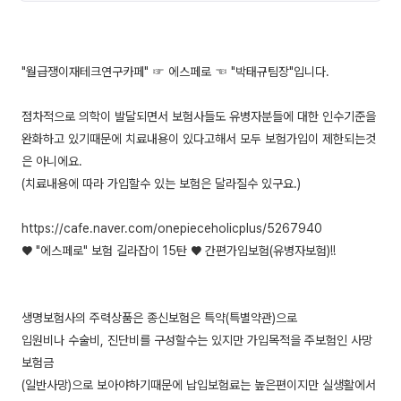
"월급쟁이재테크연구카페" ☞ 에스페로 ☜ "박태규팀장"입니다.
점차적으로 의학이 발달되면서 보험사들도 유병자분들에 대한 인수기준을
완화하고 있기때문에 치료내용이 있다고해서 모두 보험가입이 제한되는것
은 아니에요.
(치료내용에 따라 가입할수 있는 보험은 달라질수 있구요.)
https://cafe.naver.com/onepieceholicplus/5267940
♥ "에스페로" 보험 길라잡이 15탄 ♥ 간편가입보험(유병자보험)!!
생명보험사의 주력상품은 종신보험은 특약(특별약관)으로
입원비나 수술비, 진단비를 구성할수는 있지만 가입목적을 주보험인 사망
보험금
(일반사망)으로 보아야하기때문에 납입보험료는 높은편이지만 실생활에서