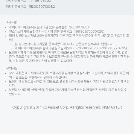
사업자등록번호
114-86-73903
대리점등록번호
제2009071004호
필수사항
케이지에이에셋(주)보험대리점 (협회등록번호 : 2009071004)
인스마스터지점 보험설계사 김기영 (협회등록번호 : 19990873030020)
법령 및 금융소비자보호내부통제기준에 따른 광고 관련 절차 준수에 관한 사항(광고 유효기간 포
함)
본 광고는 광고심의기준을 준수하였으며, 유효기간은 심의일로부터 1년입니다.
케이지에이에셋(주)보험대리점 심의필 제5906-7053호 (2026.07.06~2027.07.05)
보험계약자가 기존 보험계약을 해지하고 새로운 보험계약을 체결하는 과정에서 질병이력, 연령
증가 등으로 가입이 거절되거나 보험료가 인상될 수 있고 가입 상품에 따라 새로운 면책기간 적용
및 보장 제한 등 기타 불이익이 발생할 수 있습니다.
유의사항
상기 내용은 케이지에이에셋(주)보험대리점 김기영 보험설계사의 의견이며, 계약체결에 따른 이
익 또는 손실은 보험계약자 등에게 귀속됩니다.
보험사 및 상품별로 상이할 수 있으므로, 관련한 세부사항은 반드시 해당 약관을 참조하시기 바랍
니다.
보험회사 상품별, 성별, 연령, 직업에 따라 가입 가능한 담보와 가입금액, 보험료 등은 달라질 수
있습니다.
Copyright © 2014 KGAasset Corp. All rights reserved. INSMASTER