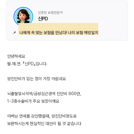
인증된 보험전문가
신PD
📌
나에게 꼭 맞는 보험을 만났다! 나의 보험 해방일지
안녕하세요
월.재.연. 『신PD』입니다.
암진단비가 없는 점이 가장 아쉽네요
뇌출혈및뇌셕색/급성심근경색 진단비 600만,
1~3종수술비가 주요 보장이예요
아버님 연세를 감안했을때, 암진단비정도로
보완하시는게 현실적인 대안이 될 것 같습니다